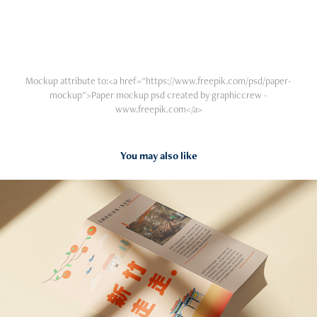
Mockup attribute to:
<a href="https://www.freepik.com/psd/paper-
mockup">Paper mockup psd created by graphiccrew -
www.freepik.com</a>
You may also like
2022
KV Design｜Hsinchu County Trip (proposal)